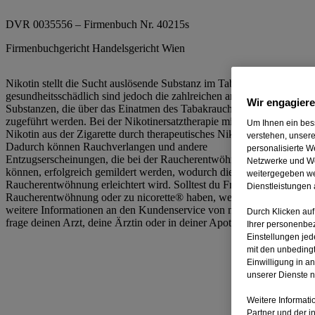
DVR 0035556 – Firmenbuch Nr. 40215s
Firmenbuchgericht Handelsgericht Wien
Nikotin stellt die Sucht auslösende Substanz im Tabakrauch dar;
gesundheitsschädlich sind jedoch die zahlreichen anderen
Wir engagiere
Substanzen, die über das Einatmen des Tabakrauchs dem Körper
zugeführt werden. Bei der Nikotinersatztherapie mit nicorette® wird
Um Ihnen ein bess
Nikotin aus der Zigarette durch therapeutisches Nikotin ersetzt.
verstehen, unser
Dadurch können Rauchverlangen und andere
personalisierte W
Entzugserscheinungen, die bei der Raucherentwöhnung auftreten
Netzwerke und We
können, erfolgreich gemildert werden, wodurch die
weitergegeben we
Raucherentwöhnung erleichtert wird. Solltest du Fragen zum Thema
Dienstleistungen
Raucherentwöhnung oder zu nicorette® haben, wende dich bitte für
weitere Informationen an den Kundenservice von nicorette® oder
Durch Klicken auf
frage deinen Arzt, deine Ärztin oder in deiner Apotheke.
Ihrer personenbe
Einstellungen jed
mit den unbedingt
Einwilligung in a
unserer Dienste ni
Weitere Informati
Partner und der i